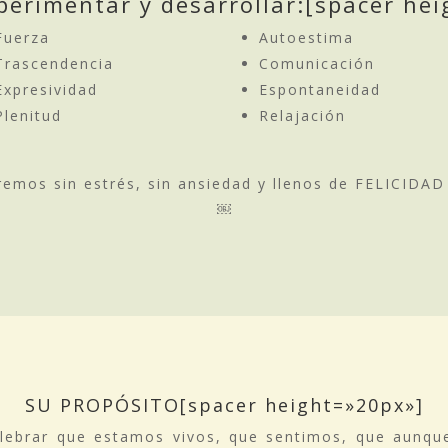
erimentar y desarrollar:[spacer he
Fuerza
Autoestima
Trascendencia
Comunicación
Expresividad
Espontaneidad
Plenitud
Relajación
viremos sin estrés, sin ansiedad y llenos de FELICID
￼
SU PROPÓSITO[spacer height=»20px»]
elebrar que estamos vivos, que sentimos, que aunqu