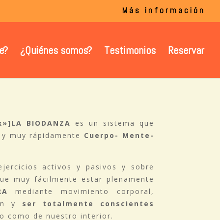
Más información
e?
¿Quiénes somos?
Testimonios
Reservar
px»]LA BIODANZA
es un sistema que
ón y muy rápidamente
Cuerpo- Mente-
ejercicios activos y pasivos y sobre
ue muy fácilmente estar plenamente
RA
mediante movimiento corporal,
ión y
ser totalmente conscientes
o como de nuestro interior.