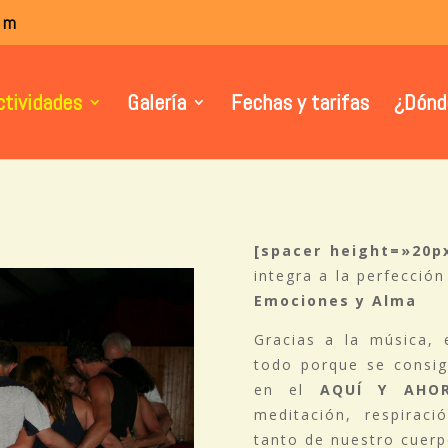
om
ctividades
Galería
Fechas y tarifas
¿Dónd
[spacer height=»20
integra a la perfecci
Emociones y Alma
Gracias a la música, 
todo porque se consig
en el
AQUÍ Y AHO
meditación, respirac
tanto de nuestro cuerp