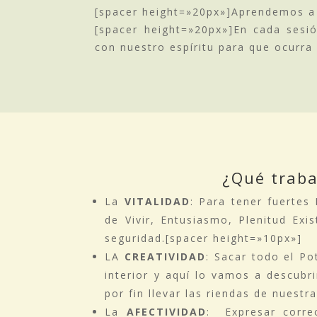
[spacer height=»20px»]Aprendemos a v
[spacer height=»20px»]En cada ses
con nuestro espíritu para que ocurra 
¿Qué traba
La
VITALIDAD
: Para tener fuertes 
de Vivir, Entusiasmo, Plenitud Exis
seguridad.[spacer height=»10px»]
LA
CREATIVIDAD
: Sacar todo el P
interior y aquí lo vamos a descubri
por fin llevar las riendas de nuestr
La
AFECTIVIDAD
: Expresar corre