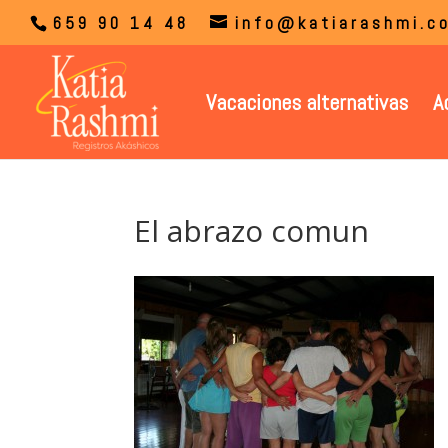
659 90 14 48
info@katiarashmi.c
Vacaciones alternativas
A
El abrazo comun