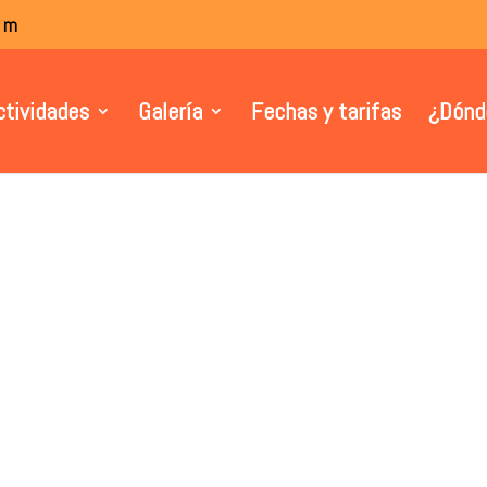
om
ctividades
Galería
Fechas y tarifas
¿Dónd